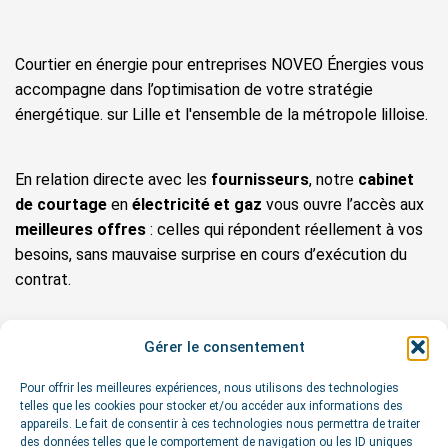
Courtier en énergie pour entreprises NOVEO Énergies vous
accompagne dans l’optimisation de votre stratégie
énergétique. sur Lille et l'ensemble de la métropole lilloise.
En relation directe avec les
fournisseurs
, notre
cabinet
de courtage
en
électricité et gaz
vous ouvre l’accès aux
meilleures offres
: celles qui répondent réellement à vos
besoins, sans mauvaise surprise en cours d’exécution du
contrat.
Notre téléphone :
Gérer le consentement
07 74 83 87 82
Pour offrir les meilleures expériences, nous utilisons des technologies
telles que les cookies pour stocker et/ou accéder aux informations des
Notre adresse :
appareils. Le fait de consentir à ces technologies nous permettra de traiter
274 avenue de la Marne
des données telles que le comportement de navigation ou les ID uniques